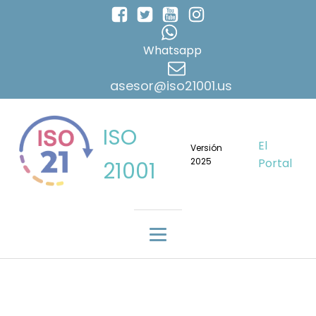
Whatsapp
asesor@iso21001.us
ISO
El
Versión
2025
Portal
21001