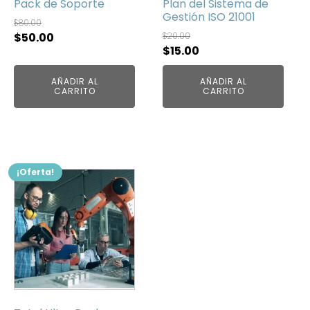
Pack de Soporte
Plan del Sistema de
Gestión ISO 21001
$
80.00
El
El
$
50.00
$
20.00
El
El
$
15.00
precio
precio
precio
precio
original
actual
AÑADIR AL
AÑADIR AL
original
actual
era:
es:
CARRITO
CARRITO
era:
es:
$80.00.
$50.00.
$20.00.
$15.00.
¡Oferta!