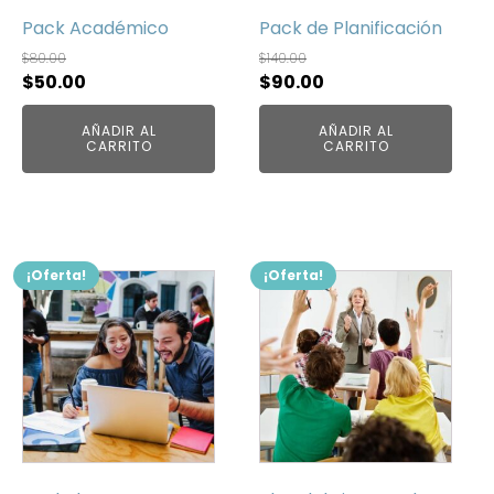
Pack Académico
Pack de Planificación
$
80.00
$
140.00
El
El
El
El
$
50.00
$
90.00
precio
precio
precio
precio
AÑADIR AL
AÑADIR AL
original
actual
original
actual
CARRITO
CARRITO
era:
es:
era:
es:
$80.00.
$50.00.
$140.00.
$90.00.
¡Oferta!
¡Oferta!