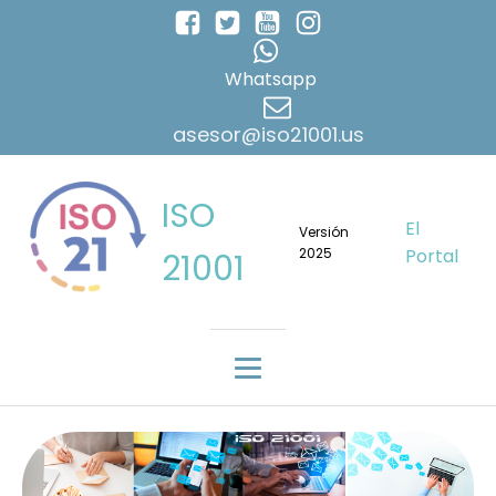
Whatsapp
asesor@iso21001.us
ISO
El
Versión
2025
Portal
21001