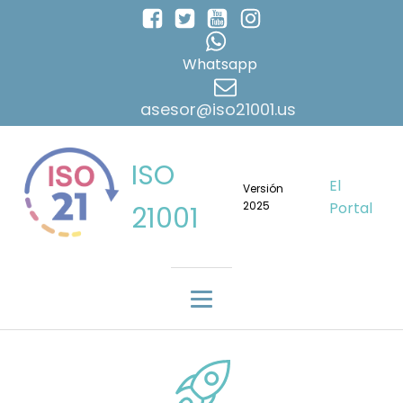
Whatsapp
asesor@iso21001.us
ISO
El
Versión
2025
Portal
21001