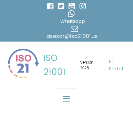
Whatsapp
asesor@iso21001.us
ISO
El
Versión
2025
Portal
21001