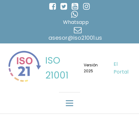
Whatsapp
asesor@iso21001.us
ISO
El
Versión
2025
Portal
21001