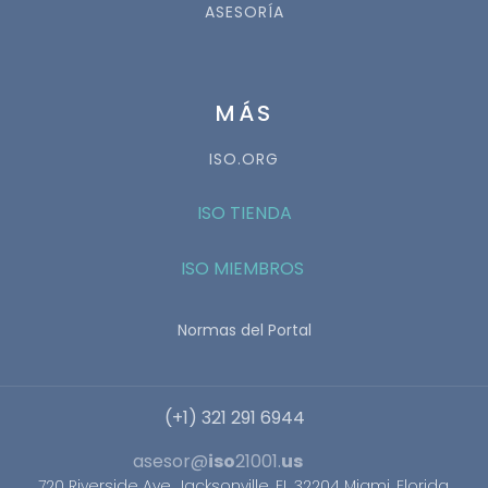
ASESORÍA
MÁS
ISO.ORG
ISO TIENDA
ISO MIEMBROS
Normas del Portal
(+1) 321 291 6944
asesor@
iso
21001.
us
720 Riverside Ave, Jacksonville, FL 32204 Miami, Florida,