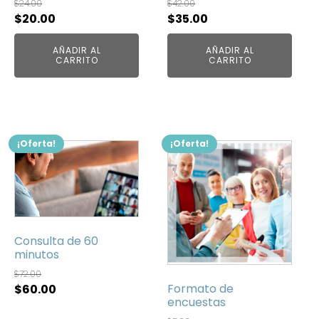
$
24.00
$
42.00
El
El
El
El
$
20.00
$
35.00
precio
precio
precio
precio
AÑADIR AL
AÑADIR AL
original
actual
original
actual
CARRITO
CARRITO
era:
es:
era:
es:
$24.00.
$20.00.
$42.00.
$35.00.
¡Oferta!
¡Oferta!
Consulta de 60
minutos
$
72.00
Formato de
El
El
$
60.00
encuestas
precio
precio