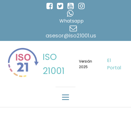
Whatsapp
asesor@iso21001.us
ISO
El
Versión
2025
Portal
21001