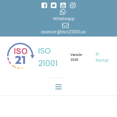
Whatsapp
asesor@iso21001.us
ISO
El
Versión
2025
Portal
21001