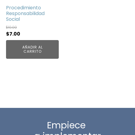
Procedimiento
Responsabilidad
Social
$
10.00
El
El
$
7.00
precio
precio
AÑADIR AL
original
actual
CARRITO
era:
es:
$10.00.
$7.00.
Empiece