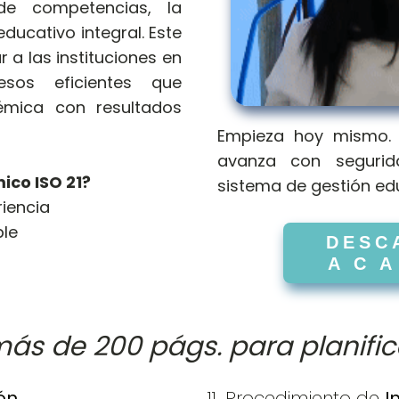
 de competencias, la
ducativo integral. Este
 a las instituciones en
sos eficientes que
mica con resultados
Empieza hoy mismo
avanza con segurid
ico ISO 21?
sistema de gestión edu
riencia
ble
DESC
A C A
ás de 200 págs. para planifi
ón
11. Procedimiento de
I