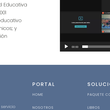
d Educativa
001
educativo
icos; y
ión
00:00
PORTAL
SOLUCI
HOME
PAQUETE C
servicio
NOSOTROS
LIBROS