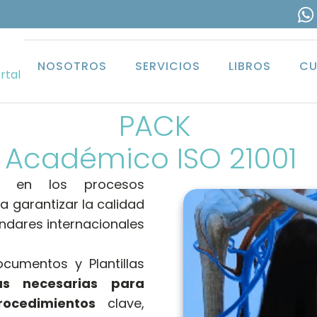
NOSOTROS
SERVICIOS
LIBROS
CU
rtal
PACK
Académico ISO 21001
as en los procesos
 garantizar la calidad
ándares internacionales
umentos y Plantillas
as necesarias para
rocedimientos
clave,