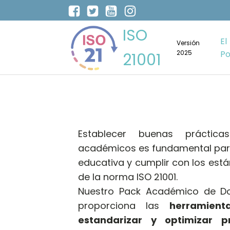
ISO
El
Versión
2025
Po
21001
Establecer buenas práctic
académicos es fundamental para
educativa y cumplir con los est
de la norma ISO 21001.
Nuestro Pack Académico de Doc
proporciona las
herramient
estandarizar y optimizar p