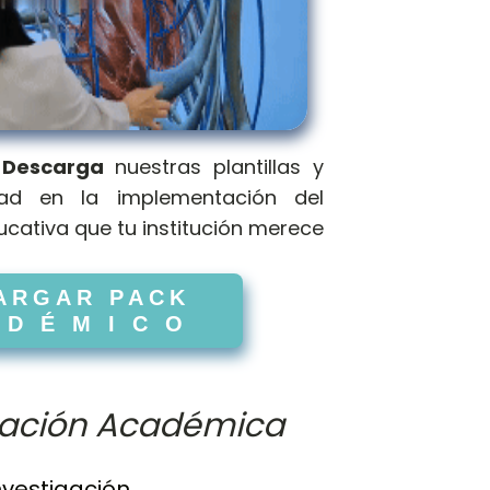
.
Descarga
nuestras plantillas y
ad en la implementación del
cativa que tu institución merece
ARGAR PACK
 D É M I C O
cación Académica
nvestigación