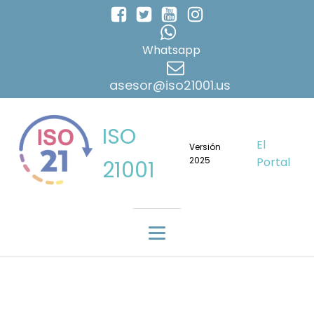
Whatsapp
asesor@iso21001.us
ISO
El
Versión
2025
Portal
21001