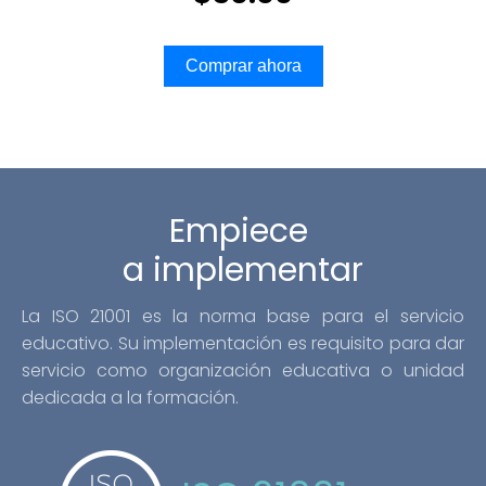
precio
precio
Comprar ahora
original
actual
era:
es:
$80.00.
$50.00.
Empiece
a implementar
La ISO 21001 es la norma base para el servicio
educativo. Su implementación es requisito para dar
servicio como organización educativa o unidad
dedicada a la formación.