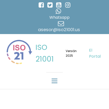
Whatsapp
asesor@iso21001.us
ISO
El
Versión
2025
Portal
21001