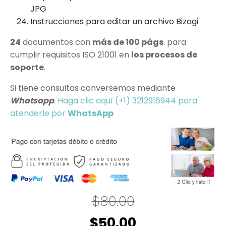
JPG
Instrucciones para editar un archivo Bizagi
24
documentos con
más de 100 págs
. para
cumplir requisitos ISO 21001 en
los procesos de
soporte
.
Si tiene consultas conversemos mediante
Whatsapp
.
Haga clic aquí (+1) 3212916944 para
atenderle por
WhatsApp
$
80.00
El
El
$
50.00