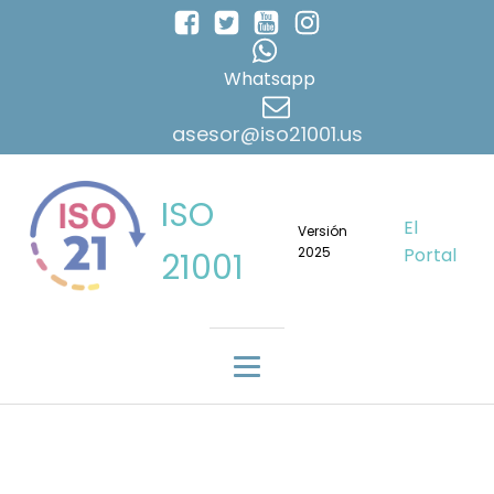
Whatsapp
asesor@iso21001.us
ISO
El
Versión
2025
Portal
21001