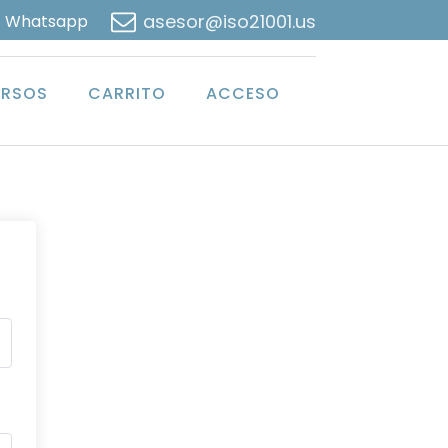
asesor@iso21001.us
Whatsapp
RSOS
CARRITO
ACCESO