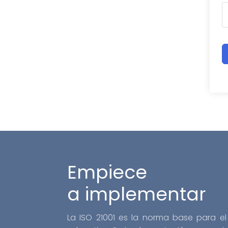
A
Empiece
a implementar
La ISO 21001 es la norma base para el 