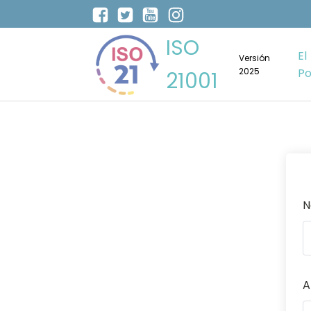
ISO
El
Versión
2025
Po
21001
N
A