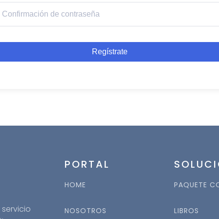
lternative:
Regístrate
PORTAL
SOLUCI
HOME
PAQUETE C
servicio
NOSOTROS
LIBROS