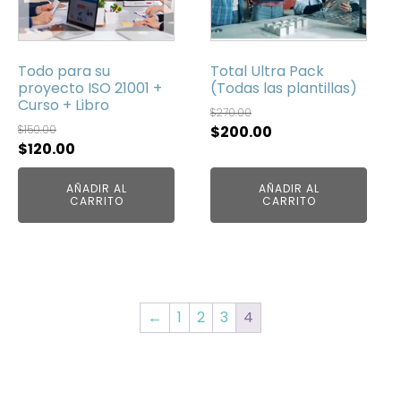
Todo para su
Total Ultra Pack
proyecto ISO 21001 +
(Todas las plantillas)
Curso + Libro
$
270.00
El
El
$
150.00
$
200.00
El
El
$
120.00
precio
precio
precio
precio
original
actual
AÑADIR AL
AÑADIR AL
original
actual
era:
es:
CARRITO
CARRITO
era:
es:
$270.00.
$200.00.
$150.00.
$120.00.
←
1
2
3
4