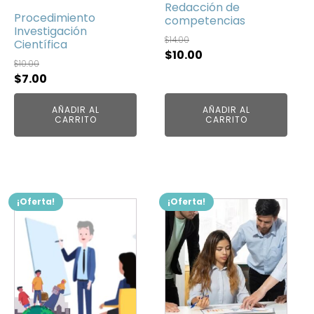
Redacción de
Procedimiento
competencias
Investigación
$
14.00
Científica
El
El
$
10.00
$
10.00
precio
precio
El
El
$
7.00
original
actual
precio
precio
era:
es:
AÑADIR AL
AÑADIR AL
original
actual
CARRITO
CARRITO
$14.00.
$10.00.
era:
es:
$10.00.
$7.00.
¡Oferta!
¡Oferta!