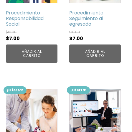
Procedimiento
Procedimiento
Responsabilidad
Seguimiento al
Social
egresado
$
10.00
$
10.00
El
El
El
El
$
7.00
$
7.00
precio
precio
precio
precio
AÑADIR AL
AÑADIR AL
original
actual
original
actual
CARRITO
CARRITO
era:
es:
era:
es:
$10.00.
$7.00.
$10.00.
$7.00.
¡Oferta!
¡Oferta!