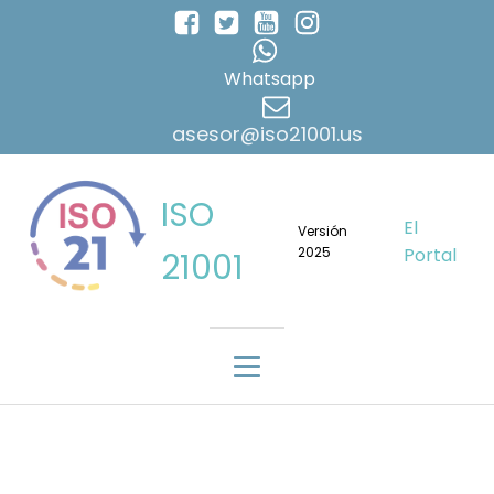
Whatsapp
asesor@iso21001.us
ISO
El
Versión
2025
Portal
21001