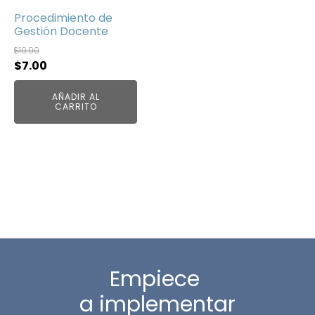
Procedimiento de
Gestión Docente
$
10.00
El
El
$
7.00
precio
precio
AÑADIR AL
original
actual
CARRITO
era:
es:
$10.00.
$7.00.
Empiece
a implementar