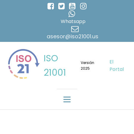
Whatsapp
asesor@iso21001.us
ISO
El
Versión
2025
Portal
21001