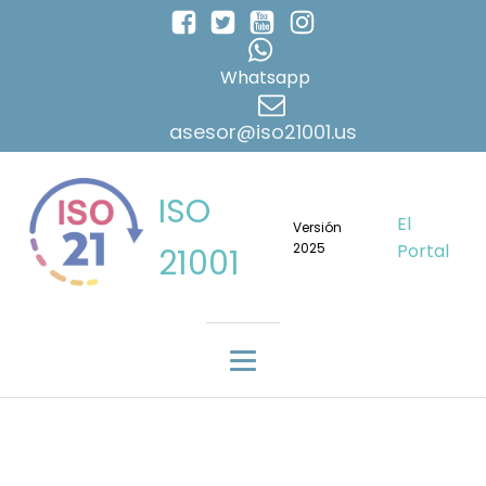
Whatsapp
asesor@iso21001.us
ISO
El
Versión
2025
Portal
21001