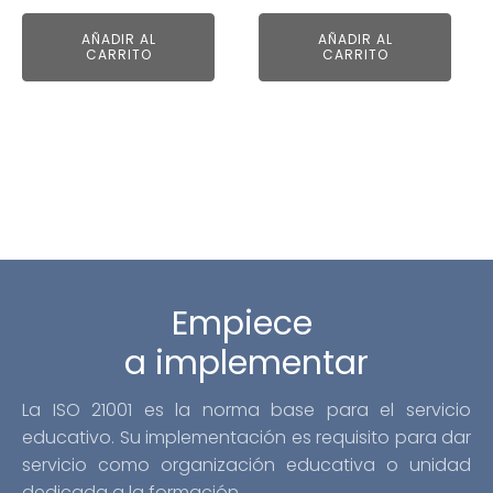
precio
precio
precio
precio
original
actual
AÑADIR AL
AÑADIR AL
original
actual
era:
es:
CARRITO
CARRITO
era:
es:
$14.00.
$10.00.
$14.00.
$10.00.
Empiece
a implementar
La ISO 21001 es la norma base para el servicio
educativo. Su implementación es requisito para dar
servicio como organización educativa o unidad
dedicada a la formación.