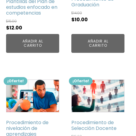
Plantillas del Plan de
Graduación
estudios enfocado en
competencias
$
14.00
El
El
$
10.00
$
15.00
precio
precio
El
El
$
12.00
original
actual
precio
precio
era:
es:
AÑADIR AL
AÑADIR AL
original
actual
CARRITO
CARRITO
$14.00.
$10.00.
era:
es:
$15.00.
$12.00.
¡Oferta!
¡Oferta!
Procedimiento de
Procedimiento de
nivelación de
Selección Docente
aprendizajes