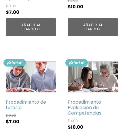
$
12.00
El
El
$
10.00
$
10.00
El
El
$
7.00
precio
precio
precio
precio
original
actual
AÑADIR AL
AÑADIR AL
original
actual
era:
es:
CARRITO
CARRITO
era:
es:
$12.00.
$10.00.
$10.00.
$7.00.
¡Oferta!
¡Oferta!
Procedimiento de
Procedimiento
tutoría
Evaluación de
Competencias
$
10.00
El
El
$
7.00
$
14.00
El
El
$
10.00
precio
precio