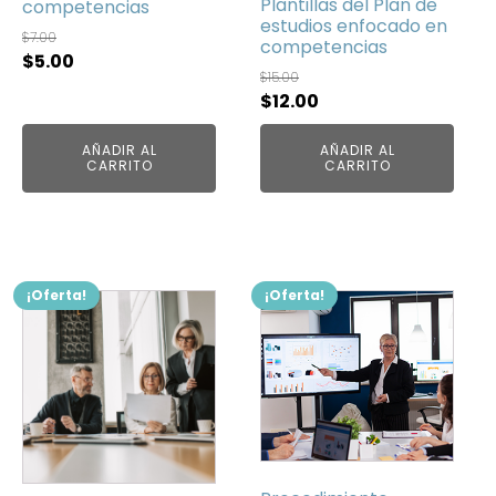
Plantillas del Plan de
competencias
estudios enfocado en
$
7.00
competencias
El
El
$
5.00
$
15.00
precio
precio
El
El
$
12.00
original
actual
precio
precio
era:
es:
AÑADIR AL
AÑADIR AL
original
actual
CARRITO
CARRITO
$7.00.
$5.00.
era:
es:
$15.00.
$12.00.
¡Oferta!
¡Oferta!