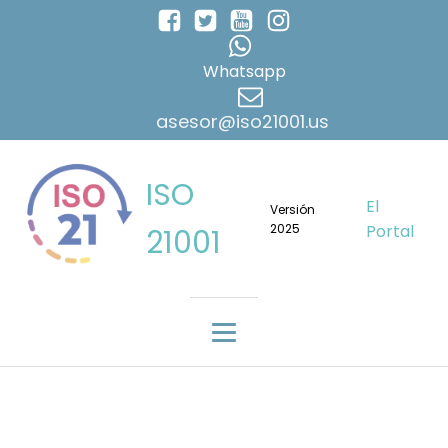
Whatsapp
asesor@iso21001.us
ISO
El
Versión
2025
Portal
21001