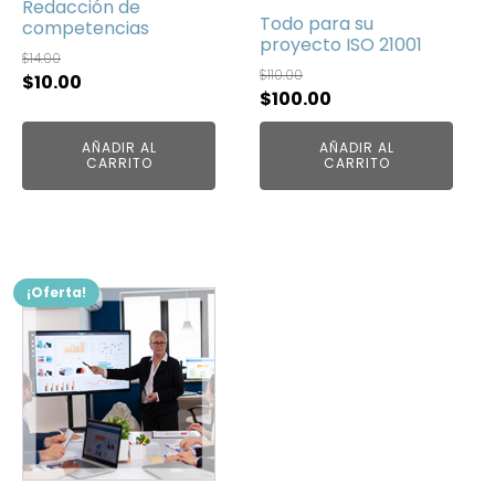
Redacción de
Todo para su
competencias
proyecto ISO 21001
$
14.00
$
110.00
El
El
$
10.00
El
El
$
100.00
precio
precio
precio
precio
original
actual
AÑADIR AL
AÑADIR AL
original
actual
era:
es:
CARRITO
CARRITO
era:
es:
$14.00.
$10.00.
$110.00.
$100.00.
¡Oferta!