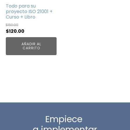
Todo para su
proyecto ISO 21001 +
Curso + Libro
$
150.00
El
El
$
120.00
precio
precio
AÑADIR AL
original
actual
CARRITO
era:
es:
$150.00.
$120.00.
Empiece
a implementar