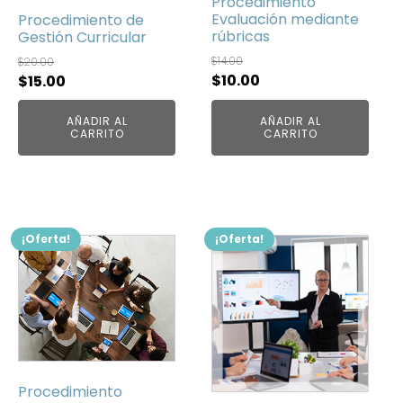
Procedimiento
Evaluación mediante
Procedimiento de
rúbricas
Gestión Curricular
$
14.00
$
20.00
El
El
$
10.00
El
El
$
15.00
precio
precio
precio
precio
AÑADIR AL
AÑADIR AL
original
actual
original
actual
CARRITO
CARRITO
era:
es:
era:
es:
$14.00.
$10.00.
$20.00.
$15.00.
¡Oferta!
¡Oferta!
Procedimiento